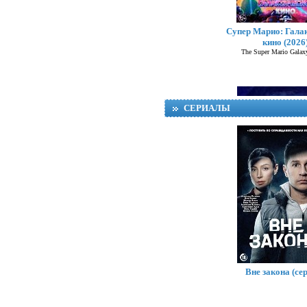
Супер Марио: Гала
кино (2026
The Super Mario Galax
СЕРИАЛЫ
В чужой шкуре 
Swapped
Вне закона (се