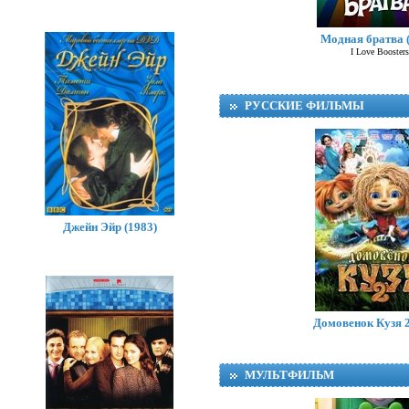
Модная братва 
I Love Boosters
РУССКИЕ ФИЛЬМЫ
Джейн Эйр (1983)
Каратель: Посл
убийство
Домовенок Кузя 2
The Punisher: One Las
МУЛЬТФИЛЬМ