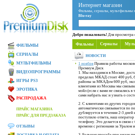
Интернет магазин
Фильмы, сериалы, мультфильмы 
Blu-ray
Добро пожаловать!
Для просмотра с
Фильмы
Сериалы
Мул
ФИЛЬМЫ
СЕРИАЛЫ
НОВОСТИ
МУЛЬТФИЛЬМЫ
1 ноября
Правила работы московс
Премиум Диск
ВИДЕОПРОГРАММЫ
1. Мы находимся в Москве, дост
пределах МКАД стоит 400 руб, 
ИГРЫ PS3
районы за МКАДом 600 руб, эксп
клиентами из Москвы мы связыва
ЭРОТИКА
мэйл (если с вами не связались в
сами набрать нас и узнать о сост
РАСПРОДАЖА
2. С клиентами из других городо
автоматически связывается по по
ПРАЙС МАГАЗИНА
дублируется в течении 2-3 дней и
ПРАЙС ДЛЯ ПРЕДЗАКАЗА
поступило ответа, наш оператор 
телефону. Это делается в связи 
ОТЗЫВЫ
времени с регионами за Уралом 
3. Большая просьба при заказе п
ДОСТАВКА И ОПЛАТА