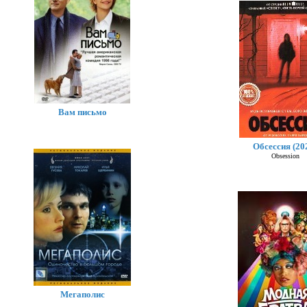
Вам письмо
Обсессия (20
Ист
Obsession
Мегаполис